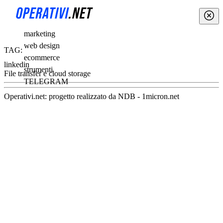
marketing
web design
TAG:
ecommerce
linkedin
strumenti
File transfer e cloud storage
TELEGRAM
Operativi.net: progetto realizzato da
NDB
-
1micron.net